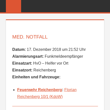
Zum
FREIWILLIGE
Inhalt
FEUERWEHR
springen
REICHENBER
MED. NOTFALL
Datum:
17. Dezember 2018 um 21:52 Uhr
Alarmierungsart:
Funkmeldeempfänger
Einsatzart:
HvO – Helfer vor Ort
Einsatzort:
Reichenberg
Einheiten und Fahrzeuge:
Feuerwehr Reichenberg
:
Florian
Reichenberg 10/1 (KdoW)