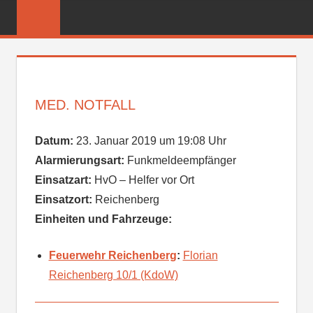
Zum
FREIWILLIGE
Inhalt
FEUERWEHR
springen
REICHENBER
MED. NOTFALL
Datum:
23. Januar 2019 um 19:08 Uhr
Alarmierungsart:
Funkmeldeempfänger
Einsatzart:
HvO – Helfer vor Ort
Einsatzort:
Reichenberg
Einheiten und Fahrzeuge:
Feuerwehr Reichenberg
:
Florian
Reichenberg 10/1 (KdoW)