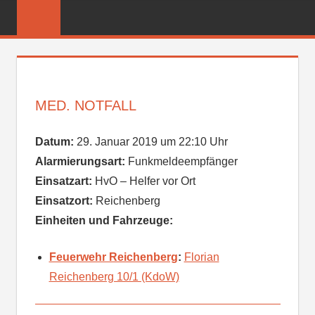
Zum
FREIWILLIGE
Inhalt
FEUERWEHR
springen
REICHENBER
MED. NOTFALL
Datum:
29. Januar 2019 um 22:10 Uhr
Alarmierungsart:
Funkmeldeempfänger
Einsatzart:
HvO – Helfer vor Ort
Einsatzort:
Reichenberg
Einheiten und Fahrzeuge:
Feuerwehr Reichenberg
:
Florian
Reichenberg 10/1 (KdoW)