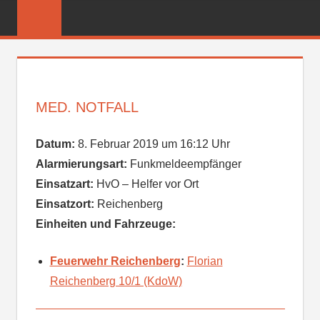
Zum
FREIWILLIGE
Inhalt
FEUERWEHR
springen
REICHENBER
MED. NOTFALL
Datum:
8. Februar 2019 um 16:12 Uhr
Alarmierungsart:
Funkmeldeempfänger
Einsatzart:
HvO – Helfer vor Ort
Einsatzort:
Reichenberg
Einheiten und Fahrzeuge:
Feuerwehr Reichenberg
:
Florian
Reichenberg 10/1 (KdoW)