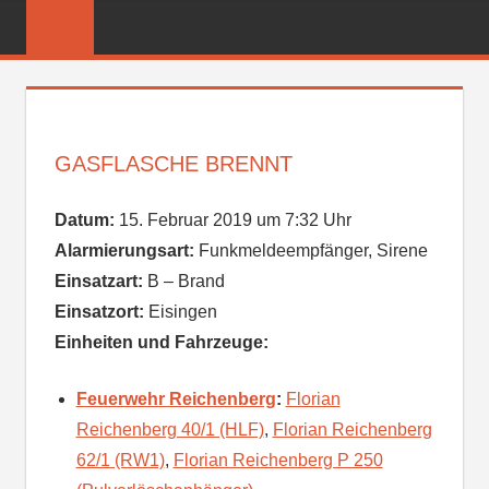
Zum
FREIWILLIGE
Inhalt
FEUERWEHR
springen
REICHENBER
GASFLASCHE BRENNT
Datum:
15. Februar 2019 um 7:32 Uhr
Alarmierungsart:
Funkmeldeempfänger, Sirene
Einsatzart:
B – Brand
Einsatzort:
Eisingen
Einheiten und Fahrzeuge:
Feuerwehr Reichenberg
:
Florian
Reichenberg 40/1 (HLF)
,
Florian Reichenberg
62/1 (RW1)
,
Florian Reichenberg P 250