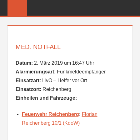
Zum
FREIWILLIGE
Inhalt
FEUERWEHR
springen
REICHENBER
MED. NOTFALL
Datum:
2. März 2019 um 16:47 Uhr
Alarmierungsart:
Funkmeldeempfänger
Einsatzart:
HvO – Helfer vor Ort
Einsatzort:
Reichenberg
Einheiten und Fahrzeuge:
Feuerwehr Reichenberg
:
Florian
Reichenberg 10/1 (KdoW)