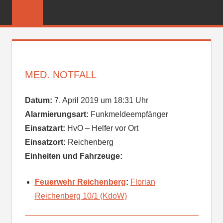
Zum
FREIWILLIGE
Inhalt
FEUERWEHR
springen
REICHENBER
MED. NOTFALL
Datum:
7. April 2019 um 18:31 Uhr
Alarmierungsart:
Funkmeldeempfänger
Einsatzart:
HvO – Helfer vor Ort
Einsatzort:
Reichenberg
Einheiten und Fahrzeuge:
Feuerwehr Reichenberg
:
Florian
Reichenberg 10/1 (KdoW)