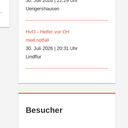
30. Juli 2026
|
22:29 Uhr
Uengershausen
HvO - Helfer vor Ort
med.notfall
30. Juli 2026
|
20:31 Uhr
Lindflur
Besucher