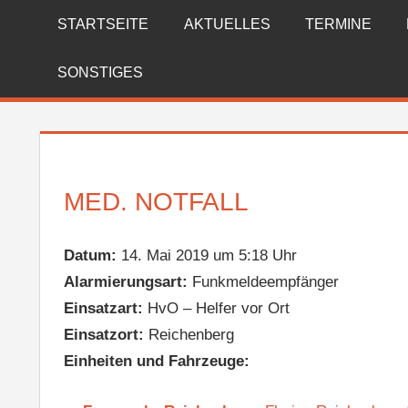
Zum
STARTSEITE
AKTUELLES
TERMINE
FREIWILLIGE
Inhalt
springen
FEUERWEHR
SONSTIGES
REICHENBERG
MED. NOTFALL
Datum:
14. Mai 2019 um 5:18 Uhr
Alarmierungsart:
Funkmeldeempfänger
Einsatzart:
HvO – Helfer vor Ort
Einsatzort:
Reichenberg
Einheiten und Fahrzeuge: