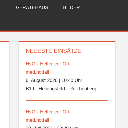
E
GERÄTEHAUS
BILDER
NEUESTE EINSÄTZE
HvO - Helfer vor Ort
med.notfall
6. August 2026
|
10:40 Uhr
B19 - Heidingsfeld - Reichenberg
HvO - Helfer vor Ort
med.notfall