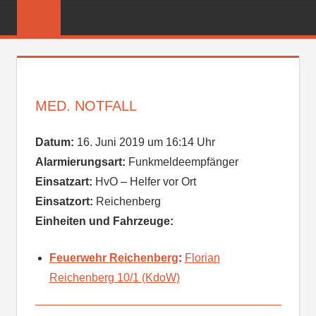
Zum
FREIWILLIGE
Inhalt
FEUERWEHR
springen
REICHENBER
MED. NOTFALL
Datum:
16. Juni 2019 um 16:14 Uhr
Alarmierungsart:
Funkmeldeempfänger
Einsatzart:
HvO – Helfer vor Ort
Einsatzort:
Reichenberg
Einheiten und Fahrzeuge:
Feuerwehr Reichenberg
:
Florian
Reichenberg 10/1 (KdoW)