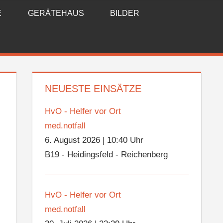
E
GERÄTEHAUS
BILDER
NEUESTE EINSÄTZE
HvO - Helfer vor Ort
med.notfall
6. August 2026
|
10:40 Uhr
B19 - Heidingsfeld - Reichenberg
HvO - Helfer vor Ort
med.notfall