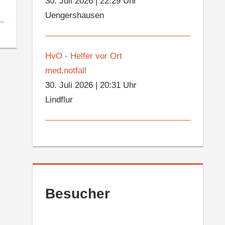
30. Juli 2026
|
22:29 Uhr
Uengershausen
HvO - Helfer vor Ort
med.notfall
30. Juli 2026
|
20:31 Uhr
Lindflur
Besucher