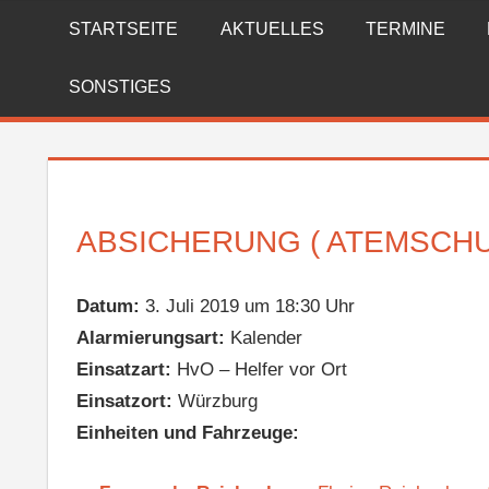
Zum
STARTSEITE
AKTUELLES
TERMINE
FREIWILLIGE
Inhalt
springen
FEUERWEHR
SONSTIGES
REICHENBERG
ABSICHERUNG ( ATEMSCH
Datum:
3. Juli 2019 um 18:30 Uhr
Alarmierungsart:
Kalender
Einsatzart:
HvO – Helfer vor Ort
Einsatzort:
Würzburg
Einheiten und Fahrzeuge: