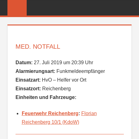
Zum
FREIWILLIGE
Inhalt
FEUERWEHR
springen
REICHENBER
MED. NOTFALL
Datum:
27. Juli 2019 um 20:39 Uhr
Alarmierungsart:
Funkmeldeempfänger
Einsatzart:
HvO – Helfer vor Ort
Einsatzort:
Reichenberg
Einheiten und Fahrzeuge:
Feuerwehr Reichenberg
:
Florian
Reichenberg 10/1 (KdoW)