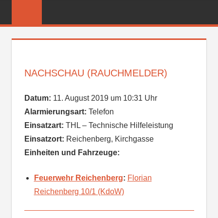
Zum
FREIWILLIGE
Inhalt
FEUERWEHR
springen
REICHENBER
NACHSCHAU (RAUCHMELDER)
Datum:
11. August 2019 um 10:31 Uhr
Alarmierungsart:
Telefon
Einsatzart:
THL – Technische Hilfeleistung
Einsatzort:
Reichenberg, Kirchgasse
Einheiten und Fahrzeuge:
Feuerwehr Reichenberg
:
Florian
Reichenberg 10/1 (KdoW)