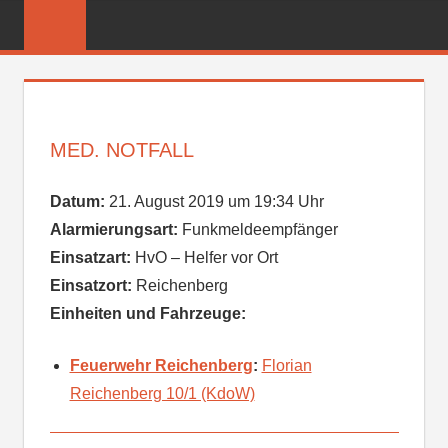
Zum
FREIWILLIGE
Inhalt
FEUERWEHR
springen
REICHENBER
MED. NOTFALL
Datum:
21. August 2019 um 19:34 Uhr
Alarmierungsart:
Funkmeldeempfänger
Einsatzart:
HvO – Helfer vor Ort
Einsatzort:
Reichenberg
Einheiten und Fahrzeuge:
Feuerwehr Reichenberg
:
Florian
Reichenberg 10/1 (KdoW)