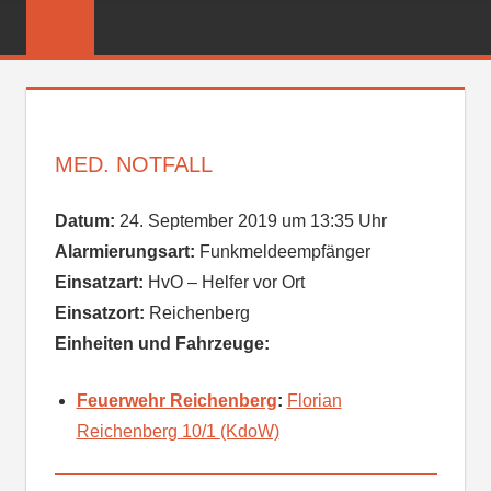
Zum
FREIWILLIGE
Inhalt
FEUERWEHR
springen
REICHENBER
MED. NOTFALL
Datum:
24. September 2019 um 13:35 Uhr
Alarmierungsart:
Funkmeldeempfänger
Einsatzart:
HvO – Helfer vor Ort
Einsatzort:
Reichenberg
Einheiten und Fahrzeuge:
Feuerwehr Reichenberg
:
Florian
Reichenberg 10/1 (KdoW)