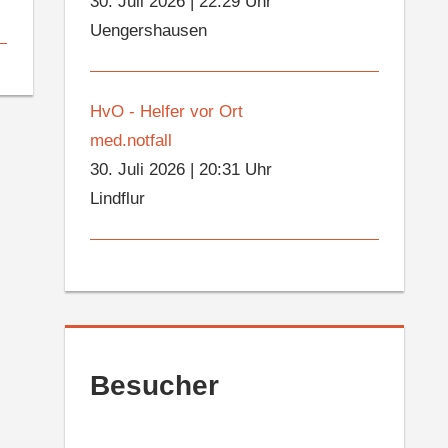
30. Juli 2026
|
22:29 Uhr
Uengershausen
HvO - Helfer vor Ort
med.notfall
30. Juli 2026
|
20:31 Uhr
Lindflur
Besucher