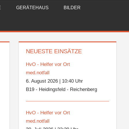
E
GERÄTEHAUS
BILDER
NEUESTE EINSÄTZE
HvO - Helfer vor Ort
med.notfall
6. August 2026
|
10:40 Uhr
B19 - Heidingsfeld - Reichenberg
HvO - Helfer vor Ort
med.notfall