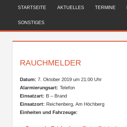
Zum
STARTSEITE
AKTUELLES
TERMINE
FREIWILLIGE
Inhalt
springen
FEUERWEHR
SONSTIGES
REICHENBERG
RAUCHMELDER
Datum:
7. Oktober 2019 um 21:00 Uhr
Alarmierungsart:
Telefon
Einsatzart:
B – Brand
Einsatzort:
Reichenberg, Am Höchberg
Einheiten und Fahrzeuge: