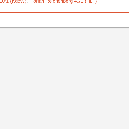
 10/1 (KdoW)
,
Florian Reichenberg 40/1 (HLF)