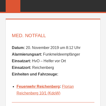
Zum
FREIWILLIGE
Inhalt
FEUERWEHR
springen
REICHENBER
MED. NOTFALL
Datum:
20. November 2019 um 8:12 Uhr
Alarmierungsart:
Funkmeldeempfänger
Einsatzart:
HvO – Helfer vor Ort
Einsatzort:
Reichenberg
Einheiten und Fahrzeuge:
Feuerwehr Reichenberg
:
Florian
Reichenberg 10/1 (KdoW)