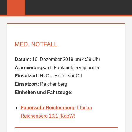
Zum
FREIWILLIGE
Inhalt
FEUERWEHR
springen
REICHENBER
MED. NOTFALL
Datum:
16. Dezember 2019 um 4:39 Uhr
Alarmierungsart:
Funkmeldeempfänger
Einsatzart:
HvO – Helfer vor Ort
Einsatzort:
Reichenberg
Einheiten und Fahrzeuge:
Feuerwehr Reichenberg
:
Florian
Reichenberg 10/1 (KdoW)