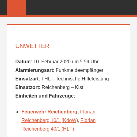
Zum
FREIWILLIGE
Inhalt
FEUERWEHR
springen
REICHENBER
UNWETTER
Datum:
10. Februar 2020 um 5:59 Uhr
Alarmierungsart:
Funkmeldeempfänger
Einsatzart:
THL – Technische Hilfeleistung
Einsatzort:
Reichenberg – Kist
Einheiten und Fahrzeuge:
Feuerwehr Reichenberg
:
Florian
Reichenberg 10/1 (KdoW)
,
Florian
Reichenberg 40/1 (HLF)