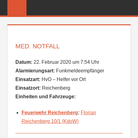
Zum
FREIWILLIGE
Inhalt
FEUERWEHR
springen
REICHENBER
MED. NOTFALL
Datum:
22. Februar 2020 um 7:54 Uhr
Alarmierungsart:
Funkmeldeempfänger
Einsatzart:
HvO – Helfer vor Ort
Einsatzort:
Reichenberg
Einheiten und Fahrzeuge:
Feuerwehr Reichenberg
:
Florian
Reichenberg 10/1 (KdoW)