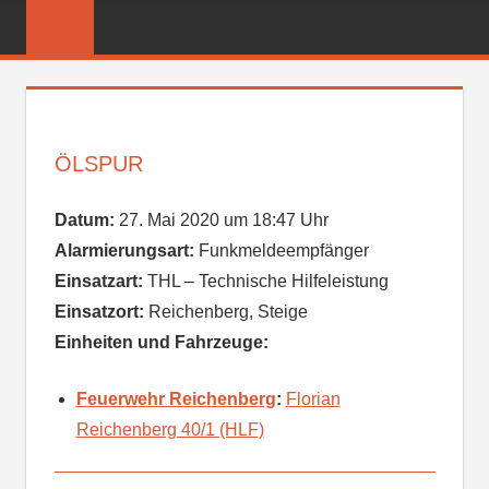
Zum
FREIWILLIGE
Inhalt
FEUERWEHR
springen
REICHENBER
ÖLSPUR
Datum:
27. Mai 2020 um 18:47 Uhr
Alarmierungsart:
Funkmeldeempfänger
Einsatzart:
THL – Technische Hilfeleistung
Einsatzort:
Reichenberg, Steige
Einheiten und Fahrzeuge:
Feuerwehr Reichenberg
:
Florian
Reichenberg 40/1 (HLF)