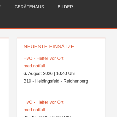
E
GERÄTEHAUS
BILDER
NEUESTE EINSÄTZE
HvO - Helfer vor Ort
med.notfall
6. August 2026
|
10:40 Uhr
B19 - Heidingsfeld - Reichenberg
HvO - Helfer vor Ort
med.notfall