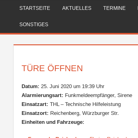
Zum
STARTSEITE
AKTUELLES
TERMINE
FREIWILLIGE
Inhalt
springen
FEUERWEHR
SONSTIGES
REICHENBERG
TÜRE ÖFFNEN
Datum:
25. Juni 2020 um 19:39 Uhr
Alarmierungsart:
Funkmeldeempfänger, Sirene
Einsatzart:
THL – Technische Hilfeleistung
Einsatzort:
Reichenberg, Würzburger Str.
Einheiten und Fahrzeuge: