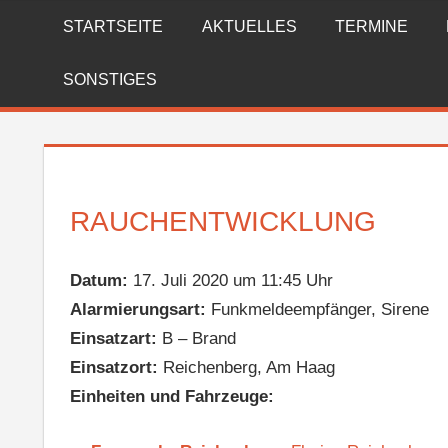
Zum
STARTSEITE
AKTUELLES
TERMINE
FREIWILLIGE
Inhalt
springen
FEUERWEHR
SONSTIGES
REICHENBERG
RAUCHENTWICKLUNG
Datum:
17. Juli 2020 um 11:45 Uhr
Alarmierungsart:
Funkmeldeempfänger, Sirene
Einsatzart:
B – Brand
Einsatzort:
Reichenberg, Am Haag
Einheiten und Fahrzeuge: