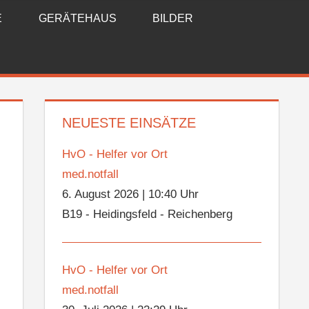
E
GERÄTEHAUS
BILDER
NEUESTE EINSÄTZE
HvO - Helfer vor Ort
med.notfall
6. August 2026
|
10:40 Uhr
B19 - Heidingsfeld - Reichenberg
HvO - Helfer vor Ort
med.notfall