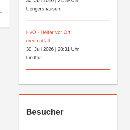
30. Juli 2026
|
22:29 Uhr
Uengershausen
HvO - Helfer vor Ort
med.notfall
30. Juli 2026
|
20:31 Uhr
Lindflur
Besucher