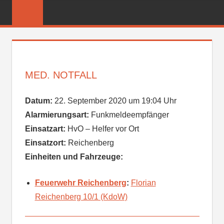
Zum
FREIWILLIGE
Inhalt
FEUERWEHR
springen
REICHENBER
MED. NOTFALL
Datum:
22. September 2020 um 19:04 Uhr
Alarmierungsart:
Funkmeldeempfänger
Einsatzart:
HvO – Helfer vor Ort
Einsatzort:
Reichenberg
Einheiten und Fahrzeuge:
Feuerwehr Reichenberg
:
Florian
Reichenberg 10/1 (KdoW)