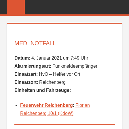
Zum
FREIWILLIGE
Inhalt
FEUERWEHR
springen
REICHENBER
MED. NOTFALL
Datum:
4. Januar 2021 um 7:49 Uhr
Alarmierungsart:
Funkmeldeempfänger
Einsatzart:
HvO – Helfer vor Ort
Einsatzort:
Reichenberg
Einheiten und Fahrzeuge:
Feuerwehr Reichenberg
:
Florian
Reichenberg 10/1 (KdoW)