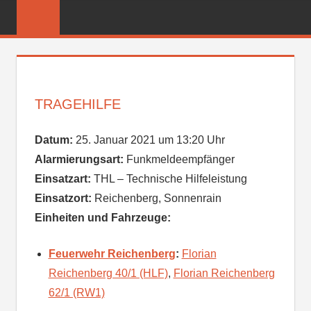
Zum
FREIWILLIGE
Inhalt
FEUERWEHR
springen
REICHENBER
TRAGEHILFE
Datum:
25. Januar 2021 um 13:20 Uhr
Alarmierungsart:
Funkmeldeempfänger
Einsatzart:
THL – Technische Hilfeleistung
Einsatzort:
Reichenberg, Sonnenrain
Einheiten und Fahrzeuge:
Feuerwehr Reichenberg
:
Florian
Reichenberg 40/1 (HLF)
,
Florian Reichenberg
62/1 (RW1)