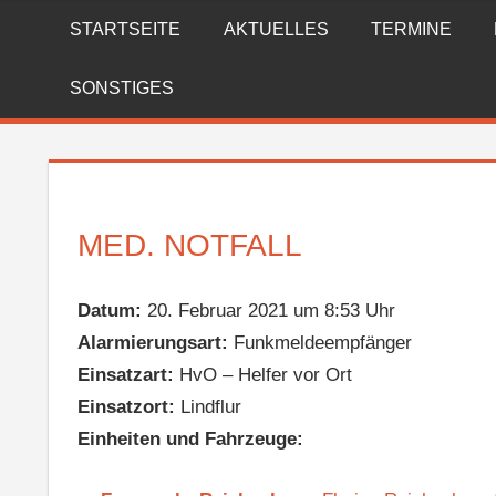
Zum
STARTSEITE
AKTUELLES
TERMINE
FREIWILLIGE
Inhalt
springen
FEUERWEHR
SONSTIGES
REICHENBERG
MED. NOTFALL
Datum:
20. Februar 2021 um 8:53 Uhr
Alarmierungsart:
Funkmeldeempfänger
Einsatzart:
HvO – Helfer vor Ort
Einsatzort:
Lindflur
Einheiten und Fahrzeuge: