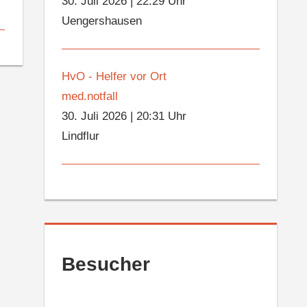
30. Juli 2026
|
22:29 Uhr
Uengershausen
HvO - Helfer vor Ort
med.notfall
30. Juli 2026
|
20:31 Uhr
Lindflur
Besucher