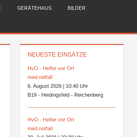
E
GERÄTEHAUS
BILDER
NEUESTE EINSÄTZE
HvO - Helfer vor Ort
med.notfall
6. August 2026
|
10:40 Uhr
B19 - Heidingsfeld - Reichenberg
HvO - Helfer vor Ort
med.notfall