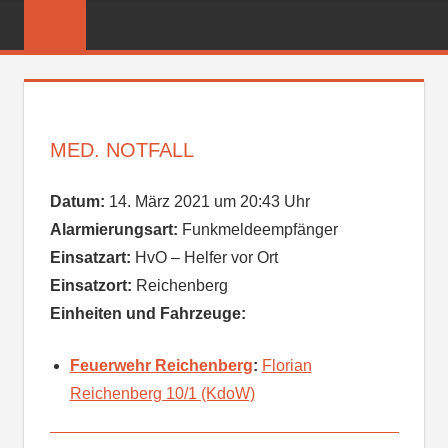
Zum
FREIWILLIGE
Inhalt
FEUERWEHR
springen
REICHENBER
MED. NOTFALL
Datum:
14. März 2021 um 20:43 Uhr
Alarmierungsart:
Funkmeldeempfänger
Einsatzart:
HvO – Helfer vor Ort
Einsatzort:
Reichenberg
Einheiten und Fahrzeuge:
Feuerwehr Reichenberg
:
Florian
Reichenberg 10/1 (KdoW)