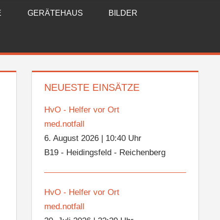
E
GERÄTEHAUS
BILDER
NEUESTE EINSÄTZE
HvO - Helfer vor Ort
med.notfall
6. August 2026
|
10:40 Uhr
B19 - Heidingsfeld - Reichenberg
HvO - Helfer vor Ort
med.notfall