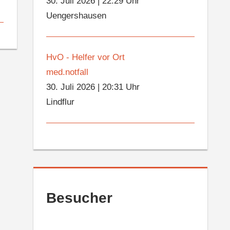
30. Juli 2026
|
22:29 Uhr
Uengershausen
HvO - Helfer vor Ort
med.notfall
30. Juli 2026
|
20:31 Uhr
Lindflur
Besucher