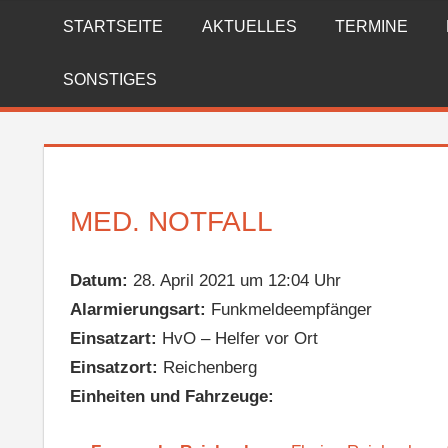
Zum
STARTSEITE
AKTUELLES
TERMINE
FREIWILLIGE
Inhalt
springen
FEUERWEHR
SONSTIGES
REICHENBERG
MED. NOTFALL
Datum:
28. April 2021 um 12:04 Uhr
Alarmierungsart:
Funkmeldeempfänger
Einsatzart:
HvO – Helfer vor Ort
Einsatzort:
Reichenberg
Einheiten und Fahrzeuge: