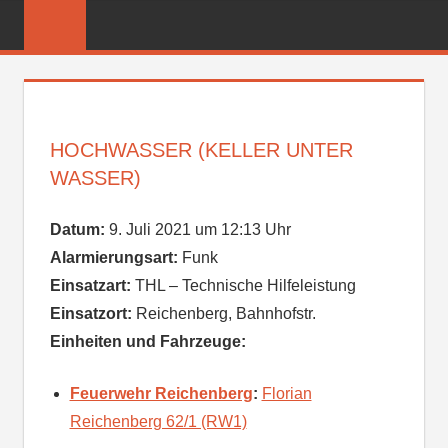
Zum
FREIWILLIGE
Inhalt
FEUERWEHR
springen
REICHENBER
HOCHWASSER (KELLER UNTER
WASSER)
Datum:
9. Juli 2021 um 12:13 Uhr
Alarmierungsart:
Funk
Einsatzart:
THL – Technische Hilfeleistung
Einsatzort:
Reichenberg, Bahnhofstr.
Einheiten und Fahrzeuge:
Feuerwehr Reichenberg
:
Florian
Reichenberg 62/1 (RW1)