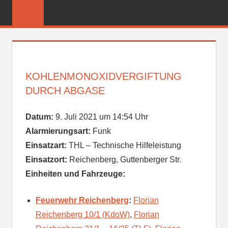
Zum
FREIWILLIGE
Inhalt
FEUERWEHR
springen
REICHENBER
KOHLENMONOXIDVERGIFTUNG
DURCH ABGASE
Datum:
9. Juli 2021 um 14:54 Uhr
Alarmierungsart:
Funk
Einsatzart:
THL – Technische Hilfeleistung
Einsatzort:
Reichenberg, Guttenberger Str.
Einheiten und Fahrzeuge:
Feuerwehr Reichenberg
:
Florian
Reichenberg 10/1 (KdoW)
,
Florian