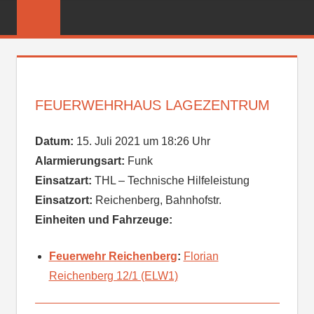
Zum
FREIWILLIGE
Inhalt
FEUERWEHR
springen
REICHENBER
FEUERWEHRHAUS LAGEZENTRUM
Datum:
15. Juli 2021 um 18:26 Uhr
Alarmierungsart:
Funk
Einsatzart:
THL – Technische Hilfeleistung
Einsatzort:
Reichenberg, Bahnhofstr.
Einheiten und Fahrzeuge:
Feuerwehr Reichenberg
:
Florian
Reichenberg 12/1 (ELW1)