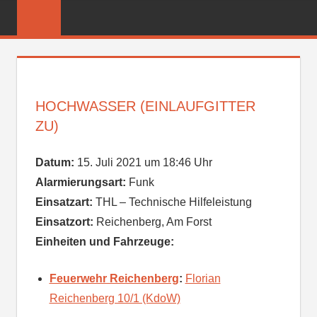
Zum
FREIWILLIGE
Inhalt
FEUERWEHR
springen
REICHENBER
HOCHWASSER (EINLAUFGITTER
ZU)
Datum:
15. Juli 2021 um 18:46 Uhr
Alarmierungsart:
Funk
Einsatzart:
THL – Technische Hilfeleistung
Einsatzort:
Reichenberg, Am Forst
Einheiten und Fahrzeuge:
Feuerwehr Reichenberg
:
Florian
Reichenberg 10/1 (KdoW)