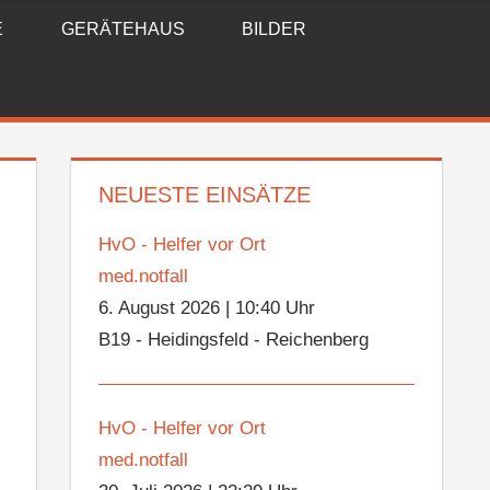
E
GERÄTEHAUS
BILDER
NEUESTE EINSÄTZE
HvO - Helfer vor Ort
med.notfall
6. August 2026
|
10:40 Uhr
B19 - Heidingsfeld - Reichenberg
HvO - Helfer vor Ort
med.notfall