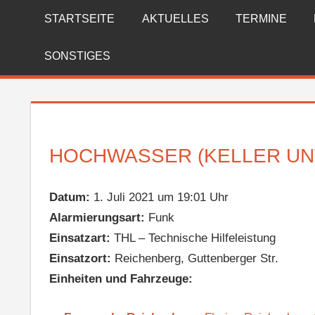
Zum
STARTSEITE
AKTUELLES
TERMINE
FREIWILLIGE
Inhalt
springen
FEUERWEHR
SONSTIGES
REICHENBERG
HOCHWASSER (KELLER UN
Datum:
1. Juli 2021 um 19:01 Uhr
Alarmierungsart:
Funk
Einsatzart:
THL – Technische Hilfeleistung
Einsatzort:
Reichenberg, Guttenberger Str.
Einheiten und Fahrzeuge: