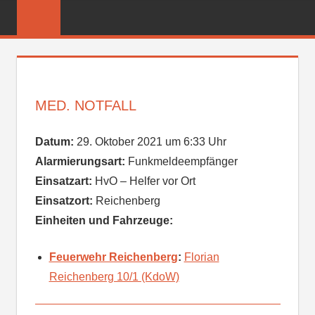
Zum
FREIWILLIGE
Inhalt
FEUERWEHR
springen
REICHENBER
MED. NOTFALL
Datum:
29. Oktober 2021 um 6:33 Uhr
Alarmierungsart:
Funkmeldeempfänger
Einsatzart:
HvO – Helfer vor Ort
Einsatzort:
Reichenberg
Einheiten und Fahrzeuge:
Feuerwehr Reichenberg
:
Florian
Reichenberg 10/1 (KdoW)