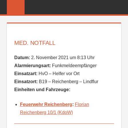
Zum
FREIWILLIGE
Inhalt
FEUERWEHR
springen
REICHENBER
MED. NOTFALL
Datum:
2. November 2021 um 8:13 Uhr
Alarmierungsart:
Funkmeldeempfänger
Einsatzart:
HvO – Helfer vor Ort
Einsatzort:
B19 – Reichenberg – Lindflur
Einheiten und Fahrzeuge:
Feuerwehr Reichenberg
:
Florian
Reichenberg 10/1 (KdoW)