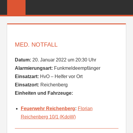
Zum
FREIWILLIGE
Inhalt
FEUERWEHR
springen
REICHENBER
MED. NOTFALL
Datum:
20. Januar 2022 um 20:30 Uhr
Alarmierungsart:
Funkmeldeempfänger
Einsatzart:
HvO – Helfer vor Ort
Einsatzort:
Reichenberg
Einheiten und Fahrzeuge:
Feuerwehr Reichenberg
:
Florian
Reichenberg 10/1 (KdoW)