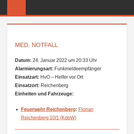
Zum
FREIWILLIGE
Inhalt
FEUERWEHR
springen
REICHENBER
MED. NOTFALL
Datum:
24. Januar 2022 um 20:33 Uhr
Alarmierungsart:
Funkmeldeempfänger
Einsatzart:
HvO – Helfer vor Ort
Einsatzort:
Reichenberg
Einheiten und Fahrzeuge:
Feuerwehr Reichenberg
:
Florian
Reichenberg 10/1 (KdoW)