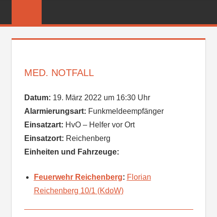
Zum
FREIWILLIGE
Inhalt
FEUERWEHR
springen
REICHENBER
MED. NOTFALL
Datum:
19. März 2022 um 16:30 Uhr
Alarmierungsart:
Funkmeldeempfänger
Einsatzart:
HvO – Helfer vor Ort
Einsatzort:
Reichenberg
Einheiten und Fahrzeuge:
Feuerwehr Reichenberg
:
Florian
Reichenberg 10/1 (KdoW)