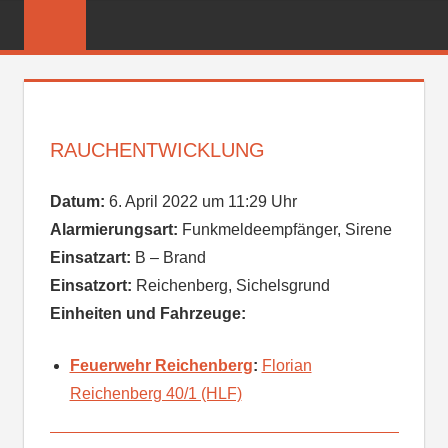
Zum
FREIWILLIGE
Inhalt
FEUERWEHR
springen
REICHENBER
RAUCHENTWICKLUNG
Datum:
6. April 2022 um 11:29 Uhr
Alarmierungsart:
Funkmeldeempfänger, Sirene
Einsatzart:
B – Brand
Einsatzort:
Reichenberg, Sichelsgrund
Einheiten und Fahrzeuge:
Feuerwehr Reichenberg
:
Florian
Reichenberg 40/1 (HLF)