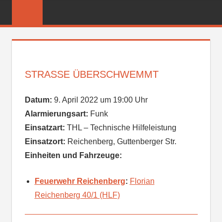
Zum
FREIWILLIGE
Inhalt
FEUERWEHR
springen
REICHENBER
STRASSE ÜBERSCHWEMMT
Datum:
9. April 2022 um 19:00 Uhr
Alarmierungsart:
Funk
Einsatzart:
THL – Technische Hilfeleistung
Einsatzort:
Reichenberg, Guttenberger Str.
Einheiten und Fahrzeuge:
Feuerwehr Reichenberg
:
Florian
Reichenberg 40/1 (HLF)