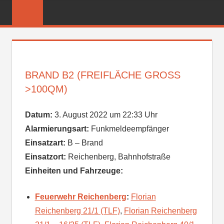
Zum
FREIWILLIGE
Inhalt
FEUERWEHR
springen
REICHENBER
BRAND B2 (FREIFLÄCHE GROSS >
100QM)
Datum:
3. August 2022 um 22:33 Uhr
Alarmierungsart:
Funkmeldeempfänger
Einsatzart:
B – Brand
Einsatzort:
Reichenberg, Bahnhofstraße
Einheiten und Fahrzeuge:
Feuerwehr Reichenberg
:
Florian
Reichenberg 21/1 (TLF)
,
Florian Reichenberg