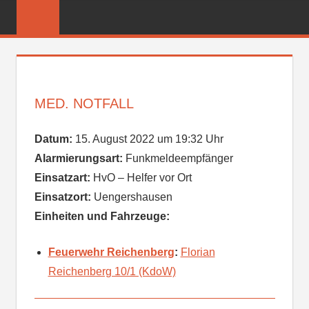
Zum
FREIWILLIGE
Inhalt
FEUERWEHR
springen
REICHENBER
MED. NOTFALL
Datum:
15. August 2022 um 19:32 Uhr
Alarmierungsart:
Funkmeldeempfänger
Einsatzart:
HvO – Helfer vor Ort
Einsatzort:
Uengershausen
Einheiten und Fahrzeuge:
Feuerwehr Reichenberg
:
Florian
Reichenberg 10/1 (KdoW)