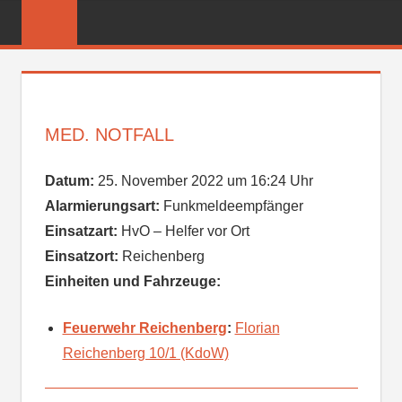
Zum
FREIWILLIGE
Inhalt
FEUERWEHR
springen
REICHENBER
MED. NOTFALL
Datum:
25. November 2022 um 16:24 Uhr
Alarmierungsart:
Funkmeldeempfänger
Einsatzart:
HvO – Helfer vor Ort
Einsatzort:
Reichenberg
Einheiten und Fahrzeuge:
Feuerwehr Reichenberg
:
Florian
Reichenberg 10/1 (KdoW)