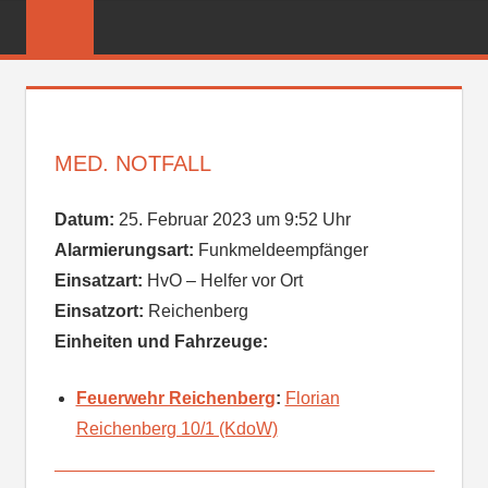
Zum
FREIWILLIGE
Inhalt
FEUERWEHR
springen
REICHENBER
MED. NOTFALL
Datum:
25. Februar 2023 um 9:52 Uhr
Alarmierungsart:
Funkmeldeempfänger
Einsatzart:
HvO – Helfer vor Ort
Einsatzort:
Reichenberg
Einheiten und Fahrzeuge:
Feuerwehr Reichenberg
:
Florian
Reichenberg 10/1 (KdoW)