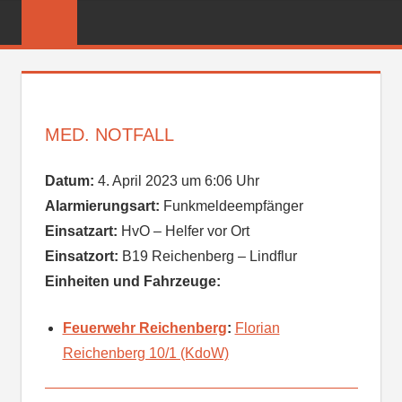
Zum
FREIWILLIGE
Inhalt
FEUERWEHR
springen
REICHENBER
MED. NOTFALL
Datum:
4. April 2023 um 6:06 Uhr
Alarmierungsart:
Funkmeldeempfänger
Einsatzart:
HvO – Helfer vor Ort
Einsatzort:
B19 Reichenberg – Lindflur
Einheiten und Fahrzeuge:
Feuerwehr Reichenberg
:
Florian
Reichenberg 10/1 (KdoW)