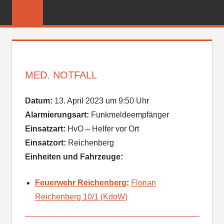
Zum
FREIWILLIGE
Inhalt
FEUERWEHR
springen
REICHENBER
MED. NOTFALL
Datum:
13. April 2023 um 9:50 Uhr
Alarmierungsart:
Funkmeldeempfänger
Einsatzart:
HvO – Helfer vor Ort
Einsatzort:
Reichenberg
Einheiten und Fahrzeuge:
Feuerwehr Reichenberg
:
Florian
Reichenberg 10/1 (KdoW)