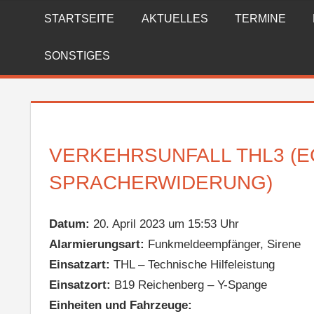
Zum
STARTSEITE
AKTUELLES
TERMINE
FREIWILLIGE
Inhalt
springen
FEUERWEHR
SONSTIGES
REICHENBERG
VERKEHRSUNFALL THL3 (E
SPRACHERWIDERUNG)
Datum:
20. April 2023 um 15:53 Uhr
Alarmierungsart:
Funkmeldeempfänger, Sirene
Einsatzart:
THL – Technische Hilfeleistung
Einsatzort:
B19 Reichenberg – Y-Spange
Einheiten und Fahrzeuge: