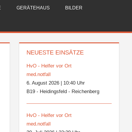
E
GERÄTEHAUS
BILDER
NEUESTE EINSÄTZE
HvO - Helfer vor Ort
med.notfall
6. August 2026
|
10:40 Uhr
B19 - Heidingsfeld - Reichenberg
HvO - Helfer vor Ort
med.notfall