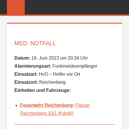
Zum
FREIWILLIGE
Inhalt
FEUERWEHR
springen
REICHENBER
MED. NOTFALL
Datum:
16. Juni 2023 um 20:34 Uhr
Alarmierungsart:
Funkmeldeempfänger
Einsatzart:
HvO – Helfer vor Ort
Einsatzort:
Reichenberg
Einheiten und Fahrzeuge:
Feuerwehr Reichenberg
:
Florian
Reichenberg 10/1 (KdoW)