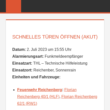
Zum
FREIWILLIGE
Inhalt
FEUERWEHR
springen
REICHENBER
SCHNELLES TÜREN ÖFFNEN (AKUT)
Datum:
2. Juli 2023 um 15:55 Uhr
Alarmierungsart:
Funkmeldeempfänger
Einsatzart:
THL – Technische Hilfeleistung
Einsatzort:
Reichenber, Sonnenrain
Einheiten und Fahrzeuge:
Feuerwehr Reichenberg
:
Florian
Reichenberg 40/1 (HLF)
,
Florian Reichenberg
62/1 (RW1)