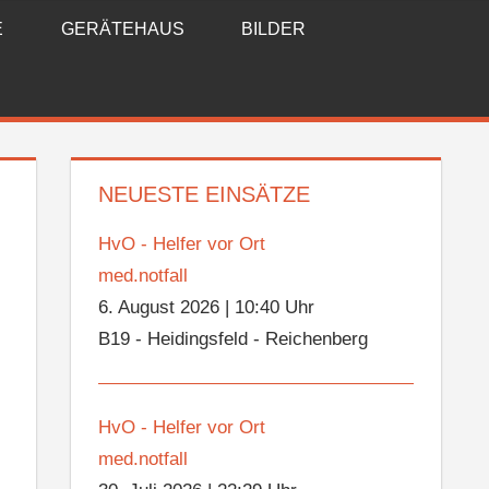
E
GERÄTEHAUS
BILDER
NEUESTE EINSÄTZE
HvO - Helfer vor Ort
med.notfall
6. August 2026
|
10:40 Uhr
B19 - Heidingsfeld - Reichenberg
HvO - Helfer vor Ort
med.notfall