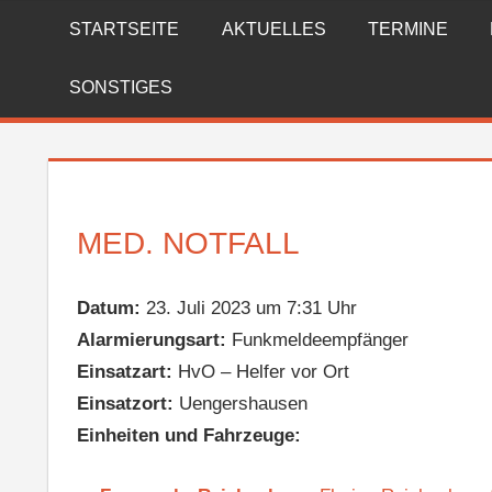
Zum
STARTSEITE
AKTUELLES
TERMINE
FREIWILLIGE
Inhalt
springen
FEUERWEHR
SONSTIGES
REICHENBERG
MED. NOTFALL
Datum:
23. Juli 2023 um 7:31 Uhr
Alarmierungsart:
Funkmeldeempfänger
Einsatzart:
HvO – Helfer vor Ort
Einsatzort:
Uengershausen
Einheiten und Fahrzeuge: