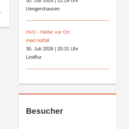
30. Juli 2026
|
22:29 Uhr
Uengershausen
HvO - Helfer vor Ort
med.notfall
30. Juli 2026
|
20:31 Uhr
Lindflur
Besucher